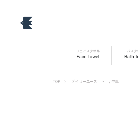
フェイスタオル
バスタ
Face towel
Bath t
TOP
デイリーユース
/
中厚