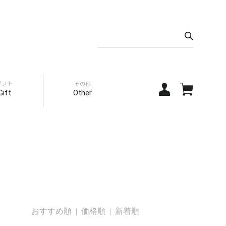
ギフト
その他
Gift
Other
おすすめ順 |
価格順
|
新着順