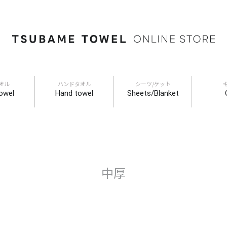
オル
ハンドタオル
シーツ/ケット
owel
Hand towel
Sheets/Blanket
中厚