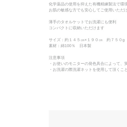
化学薬品の使用を抑えた有機精練製法で環
お肌の敏感な方でも安心してご使用いただ
薄手のタオルケットでお洗濯にも便利
コンパクトに収納いただけます
サイズ：約１４５㎝×１９０㎝ 約７５０g
素材：綿100％ 日本製
注意事項
・お使いのモニターの発色具合によって、
・お洗濯の際洗濯ネットを使用して頂くこ