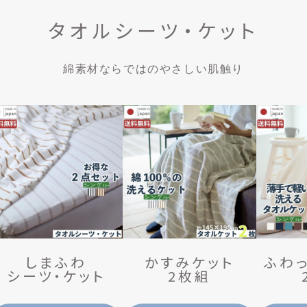
タオルシーツ・ケット
綿素材ならではのやさしい肌触り
しまふわ
か
す
み
ケット
ふ
わ
シーツ・ケット
2枚組