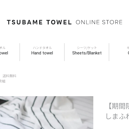
オル
ハンドタオル
シーツ/ケット
owel
Hand towel
Sheets/Blanket
f 送料無料
枚組
【期間限
しまふ