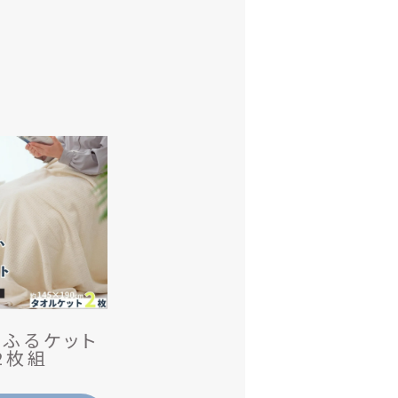
っ
ふ
るケット
2枚組