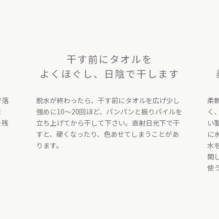
干す前にタオルを
よくほぐし、日陰で干します
で落
脱水が終わったら、干す前にタオルを広げ少し
柔
ま
強めに10〜20回ほど、パンパンと振りパイルを
く
を残
立ち上げてから干して下さい。直射日光下で干
い
すと、硬くなったり、色あせてしまうことがあ
に
ります。
水
関
使