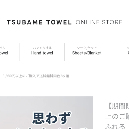
オル
ハンドタオル
シーツ/ケット
owel
Hand towel
Sheets/Blanket
f 3,980円以上のご購入で送料無料同色2枚組
【期間限
上のご
ふれる