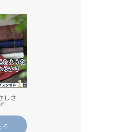
さしさ
ア
ちら