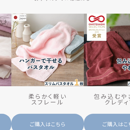
柔らかく軽い
包み込むや
ス
フ
レ
ー
ル
ク
レ
デ
ィ
ご購入はこちら
ご購入はこ