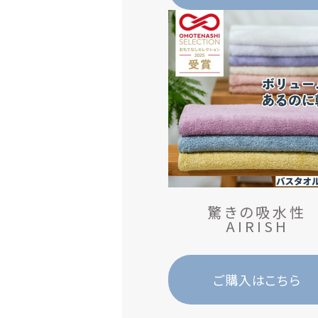
驚きの吸水性
A
I
R
I
S
H
ご購入はこちら