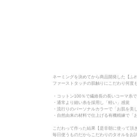
ネーミングを決めてから商品開発した【ふ
ファーストタッチの肌触りにこだわり何度
・コットン100％で繊維長の長いコーマ糸
・通常より細い糸を採用し「軽い」感覚
・流行りのパーソナルカラーで「お肌を美
・自然由来の材料で仕上げる有機精練で「
こだわって作った結果【是非朝に使って頂
毎日使うものだからこだわりのタオルをお