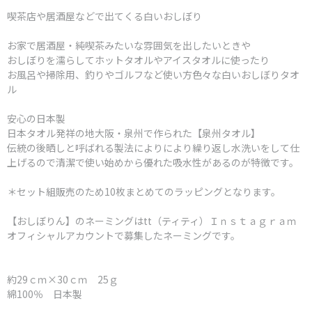
喫茶店や居酒屋などで出てくる白いおしぼり
お家で居酒屋・純喫茶みたいな雰囲気を出したいときや
おしぼりを濡らしてホットタオルやアイスタオルに使ったり
お風呂や掃除用、釣りやゴルフなど使い方色々な白いおしぼりタオ
ル
安心の日本製
日本タオル発祥の地大阪・泉州で作られた【泉州タオル】
伝統の後晒しと呼ばれる製法によりにより繰り返し水洗いをして仕
上げるので清潔で使い始めから優れた吸水性があるのが特徴です。
＊セット組販売のため10枚まとめてのラッピングとなります。
【おしぼりん】のネーミングはtt（ティティ）Ｉｎｓｔａｇｒａｍ
オフィシャルアカウントで募集したネーミングです。
約29ｃｍ×30ｃｍ 25ｇ
綿100％ 日本製