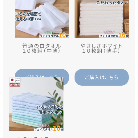
普
通
の
白
タ
オ
ル
や
さ
し
さ
ホ
ワ
イ
ト
１０枚組（中薄）
１０枚組（薄手）
ご購入はこちら
ご購入はこちら