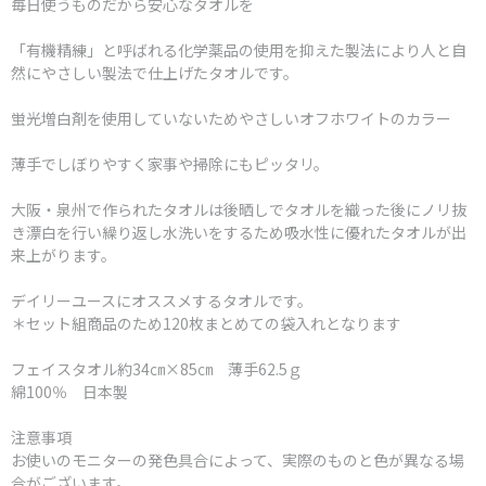
毎日使うものだから安心なタオルを
「有機精練」と呼ばれる化学薬品の使用を抑えた製法により人と自
然にやさしい製法で仕上げたタオルです。
蛍光増白剤を使用していないためやさしいオフホワイトのカラー
薄手でしぼりやすく家事や掃除にもピッタリ。
大阪・泉州で作られたタオルは後晒しでタオルを織った後にノリ抜
き漂白を行い繰り返し水洗いをするため吸水性に優れたタオルが出
来上がります。
デイリーユースにオススメするタオルです。
＊セット組商品のため120枚まとめての袋入れとなります
フェイスタオル約34㎝×85㎝ 薄手62.5ｇ
綿100％ 日本製
注意事項
お使いのモニターの発色具合によって、実際のものと色が異なる場
合がございます。