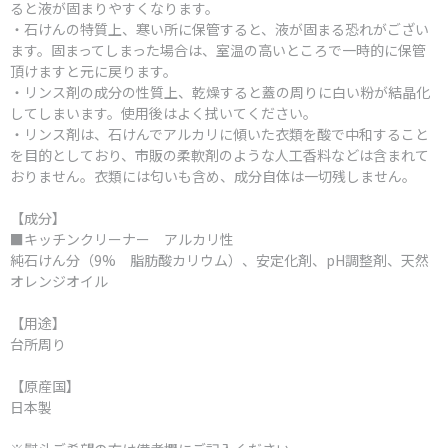
ると液が固まりやすくなります。
・石けんの特質上、寒い所に保管すると、液が固まる恐れがござい
ます。固まってしまった場合は、室温の高いところで一時的に保管
頂けますと元に戻ります。
・リンス剤の成分の性質上、乾燥すると蓋の周りに白い粉が結晶化
してしまいます。使用後はよく拭いてください。
・リンス剤は、石けんでアルカリに傾いた衣類を酸で中和すること
を目的としており、市販の柔軟剤のような人工香料などは含まれて
おりません。衣類には匂いも含め、成分自体は一切残しません。
【成分】
■キッチンクリーナー アルカリ性
純石けん分（9% 脂肪酸カリウム）、安定化剤、pH調整剤、天然
オレンジオイル
【用途】
台所周り
【原産国】
日本製