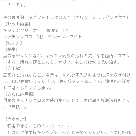
ーナーです。
そのまま渡せるギフトボックス入り（オリジナルラッピング付き）
【セット内容】
キッチンクリーナー 300ml 1本
キッチンクロス 2枚 グレー×ホワイト
【使い方】
（基本）
換気扇やレンジなど、キッチン周りの汚れの気になる箇所にスプレ
ーする。汚れを落としたら、水拭き、もしくは水で洗い流す。
（応用編）
五徳など汚れがひどい場合は、汚れを包み込むように泡を吹き付け
て、10分程置いてください。泡でパックすることで、油汚れを浮か
せて落としやすくします。
（さらに応用編）
付属のキッチンクロスを使用することで、更に頑固な油汚れもスッ
キリ爽快に。
【注意事項】
・使用できないもの:シルク、ウール
・石けんは使用後キャップをきちんと閉めてください。空気に触れ